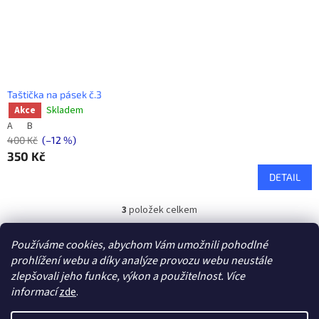
Taštička na pásek č.3
Skladem
Akce
A
B
400 Kč
(–12 %)
350 Kč
DETAIL
3
položek celkem
O
v
l
Používáme cookies, abychom Vám umožnili pohodlné
Na výrobu kožených taštiček používáme pravou kůži (hovězinu
á
prohlížení webu a díky analýze provozu webu neustále
nebo teletinu).
d
zlepšovali jeho funkce, výkon a použitelnost. Více
a
Z
informací
zde
.
c
á
í
Vytvořil Shoptet