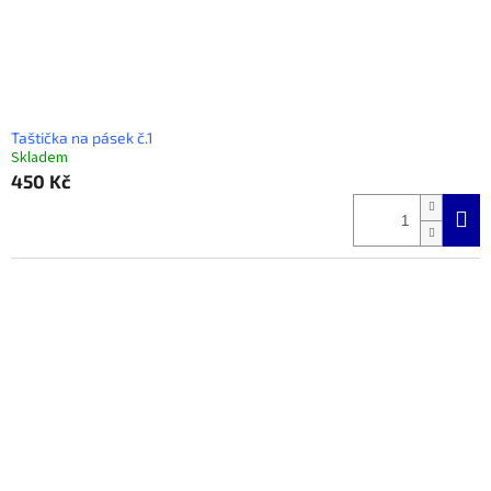
k
t
ů
Taštička na pásek č.1
Skladem
450 Kč