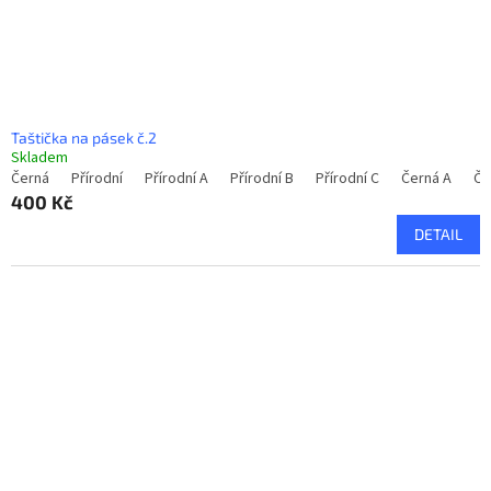
Taštička na pásek č.2
Skladem
Černá
Přírodní
Přírodní A
Přírodní B
Přírodní C
Černá A
Če
400 Kč
DETAIL