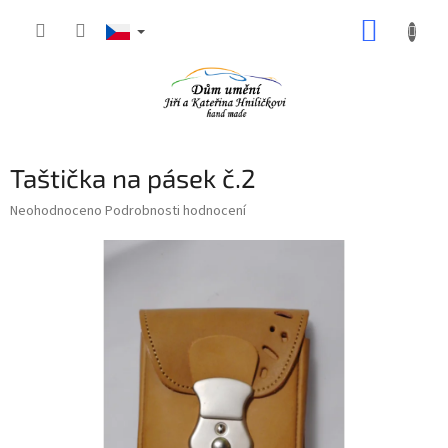
Přejít
NÁKUP
na
obsah
KOŠÍK
Taštička na pásek č.2
Průměrné
Neohodnoceno
Podrobnosti hodnocení
hodnocení
produktu
je
0,0
z
5
hvězdiček.