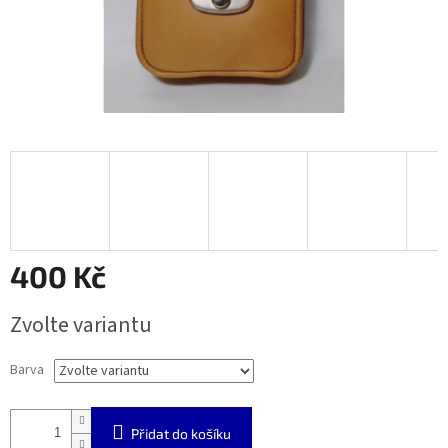
400 Kč
Měrná
Zvolte variantu
cena:
Barva
Přidat do košíku