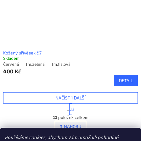
Kožený přívěsek č.7
Skladem
Červená
Tm.zelená
Tm.fialová
400 Kč
DETAIL
NAČÍST 1 DALŠÍ
S
1
2
t
O
r
13
položek celkem
v
á
l
NAHORU
n
á
k
Používáme cookies, abychom Vám umožnili pohodlné
d
o