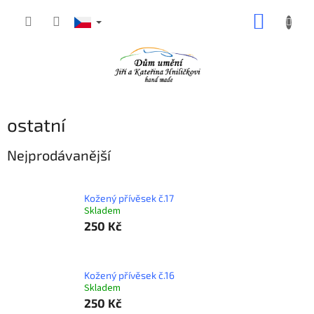
Přejít
NÁKUP
na
obsah
KOŠÍK
ostatní
Nejprodávanější
Kožený přívěsek č.17
Skladem
250 Kč
Kožený přívěsek č.16
Skladem
250 Kč