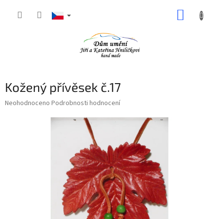
Přejít
NÁKUP
na
obsah
KOŠÍK
Kožený přívěsek č.17
Průměrné
Neohodnoceno
Podrobnosti hodnocení
hodnocení
produktu
je
0,0
z
5
hvězdiček.