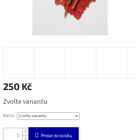
250 Kč
Měrná
Zvolte variantu
cena:
Barva
Přidat do košíku