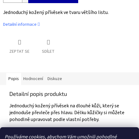
Jednoduchý kožený přívěsek ve tvaru většího listu.
Detailní informace
ZEPTAT SE
SDÍLET
Popis
Hodnocení
Diskuze
Detailní popis produktu
Jednoduchý kožený přívěsek na dlouhé kůži, který se
jednoduše převleče přes hlavu. Délku kůžičky si můžete
pohodlně upravovat podle vlastní potřeby.
Velikost přívěsku je 8,5 x 9cm. Délka kůžičky je cca 90cm.
Používáme cookies, abychom Vám umožnili pohodlné