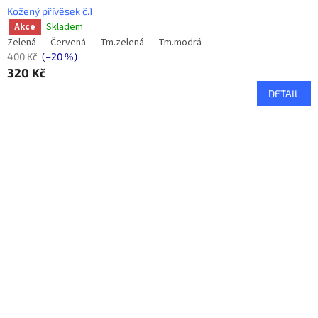
Kožený přívěsek č.1
Skladem
Akce
Zelená
Červená
Tm.zelená
Tm.modrá
400 Kč
(–20 %)
320 Kč
DETAIL