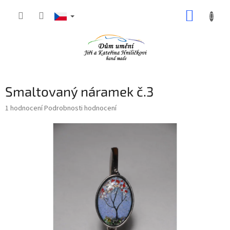
Přejít
NÁKUP
na
obsah
KOŠÍK
Smaltovaný náramek č.3
Průměrné
1 hodnocení
Podrobnosti hodnocení
hodnocení
produktu
je
5,0
z
5
hvězdiček.