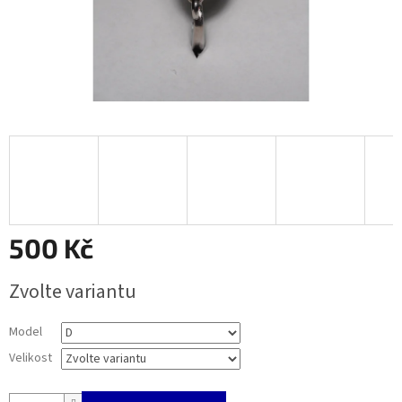
500 Kč
Měrná
Zvolte variantu
cena:
Model
Velikost