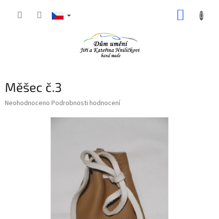
Přejít
NÁKUP
na
obsah
KOŠÍK
Měšec č.3
Průměrné
Neohodnoceno
Podrobnosti hodnocení
hodnocení
produktu
je
0,0
z
5
hvězdiček.