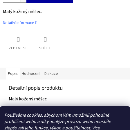
Malý kožený měšec.
Detailní informace
ZEPTAT SE
SDÍLET
Popis
Hodnocení
Diskuze
Detailní popis produktu
Malý kožený měšec.
Průměr dna: 5cm. Výška měšce: 9cm.
Používáme cookies, abychom Vám umožnili pohodlné
prohlížení webu a díky analýze provozu webu neustále
zlepšovali jeho funkce, výkon a použitelnost. Více