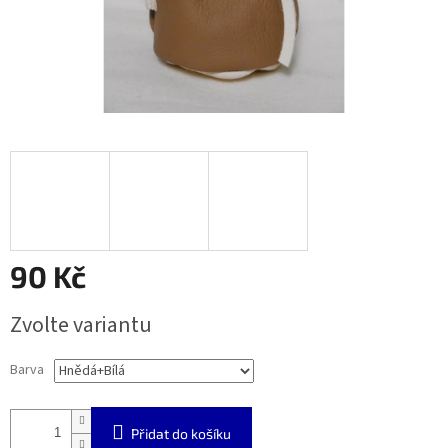
90 Kč
Měrná
Zvolte variantu
cena:
Barva
Přidat do košíku