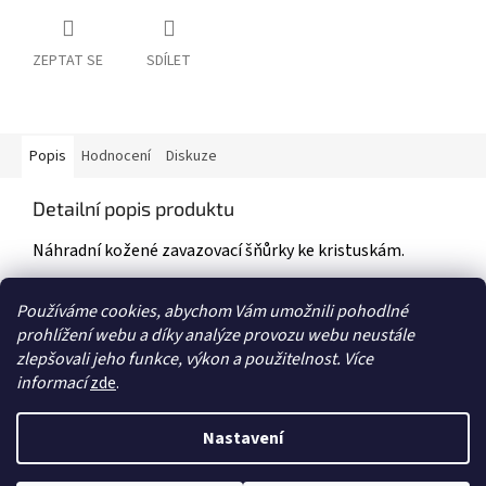
ZEPTAT SE
SDÍLET
Popis
Hodnocení
Diskuze
Detailní popis produktu
Náhradní kožené zavazovací šňůrky ke kristuskám.
Šířka tkaničky: 0,5cm. Délka tkaničky cca 1,30m
Používáme cookies, abychom Vám umožnili pohodlné
prohlížení webu a díky analýze provozu webu neustále
zlepšovali jeho funkce, výkon a použitelnost. Více
Z
informací
zde
.
á
Vytvořil Shoptet
p
Nastavení
a
t