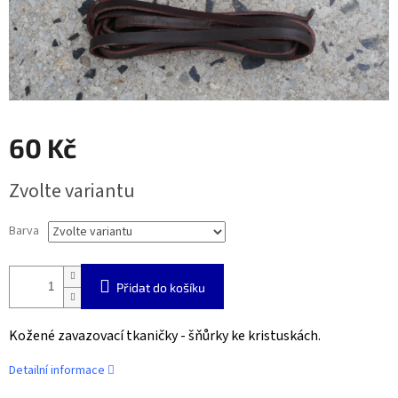
60 Kč
Měrná
Zvolte variantu
cena:
Barva
Přidat do košíku
Kožené zavazovací tkaničky - šňůrky ke kristuskách.
Detailní informace