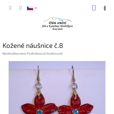
Přejít
NÁKUP
na
obsah
KOŠÍK
Kožené náušnice č.8
Průměrné
Neohodnoceno
Podrobnosti hodnocení
hodnocení
produktu
je
0,0
z
5
hvězdiček.