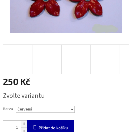
250 Kč
Měrná
Zvolte variantu
cena:
Barva
Přidat do košíku