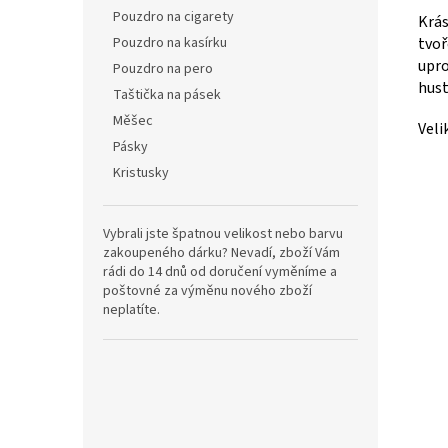
Pouzdro na cigarety
Krás
tvoř
Pouzdro na kasírku
upro
Pouzdro na pero
hust
Taštička na pásek
Měšec
Veli
Pásky
Kristusky
Vybrali jste špatnou velikost nebo barvu
zakoupeného dárku? Nevadí, zboží Vám
rádi do 14 dnů od doručení vyměníme a
poštovné za výměnu nového zboží
neplatíte.