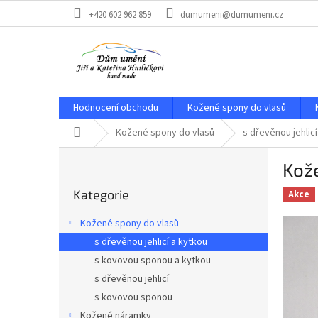
Přejít
+420 602 962 859
dumumeni@dumumeni.cz
na
obsah
Hodnocení obchodu
Kožené spony do vlasů
Domů
Kožené spony do vlasů
s dřevěnou jehlicí
P
Kože
o
Přeskočit
s
Kategorie
kategorie
Akce
t
r
Kožené spony do vlasů
a
s dřevěnou jehlicí a kytkou
n
s kovovou sponou a kytkou
n
í
s dřevěnou jehlicí
p
s kovovou sponou
a
Kožené náramky