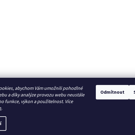
ookies, abychom Vám umožnili pohodlné
Odmítnout
ebu a díky analýze provozu webu neustále
ho funkce, výkon a použitelnost. Více
e
.
í
Všechna práva vyhrazena.
Upravit nastavení cookies