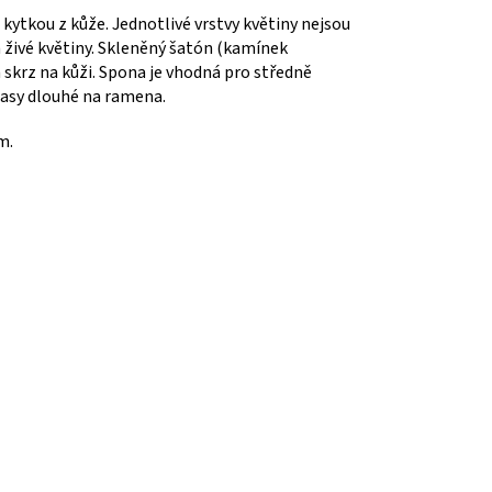
kytkou z kůže. Jednotlivé vrstvy květiny nejsou
m živé květiny. Skleněný šatón (kamínek
 skrz na kůži. Spona je vhodná pro středně
lasy dlouhé na ramena.
m.