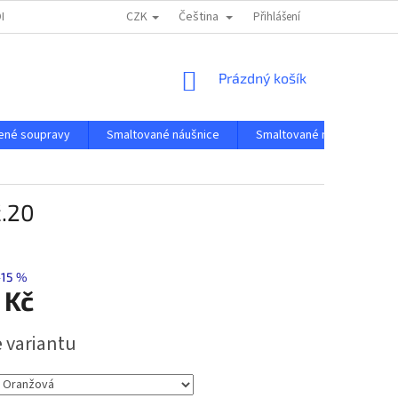
CZK
Čeština
OBCHODNÍ PODMÍNKY
PODMÍNKY OCHRANY OSOBNÍCH ÚDAJŮ
Přihlášení
NÁKUPNÍ
Prázdný košík
KOŠÍK
ené soupravy
Smaltované náušnice
Smaltované náramky
č.20
–15 %
 Kč
e variantu