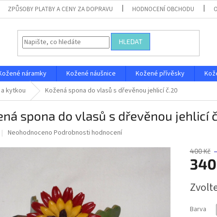
ZPŮSOBY PLATBY A CENY ZA DOPRAVU
HODNOCENÍ OBCHODU
HLEDAT
Kožené náramky
Kožené náušnice
Kožené přívěsky
Kož
 a kytkou
Kožená spona do vlasů s dřevěnou jehlicí č.20
ná spona do vlasů s dřevěnou jehlicí 
Průměrné
Neohodnoceno
Podrobnosti hodnocení
hodnocení
produktu
400 Kč
je
340
0,0
z
Měrná
Zvolt
5
cena:
hvězdiček.
Barva