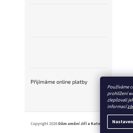
Přijímáme online platby
Používáme c
prohlížení w
zlepšovali je
informací
zd
Z
á
Nastaven
Copyright 2026
Dům umění Jiří a Kateřina Hniličkovi
. 
p