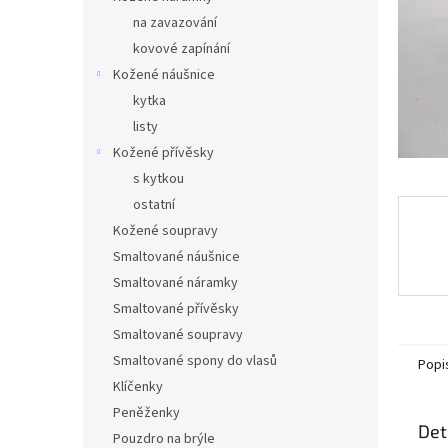
n
na zavazování
e
kovové zapínání
l
Kožené náušnice
kytka
listy
Kožené přívěsky
s kytkou
ostatní
Kožené soupravy
Smaltované náušnice
Smaltované náramky
Smaltované přívěsky
Smaltované soupravy
Smaltované spony do vlasů
Popi
Klíčenky
Peněženky
Det
Pouzdro na brýle