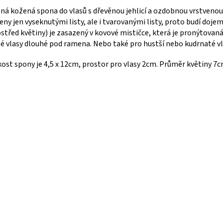
ná kožená spona do vlasů s dřevěnou jehlicí a ozdobnou vrstvenou 
eny jen vyseknutými listy, ale i tvarovanými listy, proto budí doje
střed květiny) je zasazený v kovové mističce, která je pronýtovaná
é vlasy dlouhé pod ramena. Nebo také pro hustší nebo kudrnaté v
kost spony je 4,5 x 12cm, prostor pro vlasy 2cm. Průměr květiny 7c